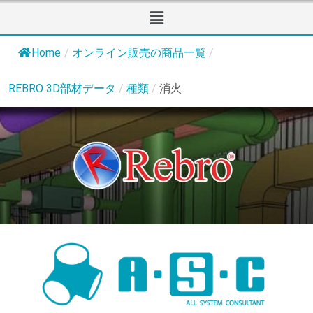
Home
/
オンライン販売の商品一覧
/
REBRO 3D部材データ
/
種類
/
消火