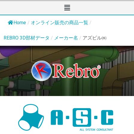
Home
/
オンライン販売の商品一覧
/
REBRO 3D部材データ
/
メーカー名
/
アズビル㈱