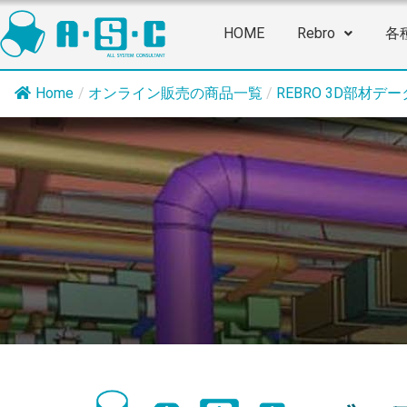
HOME
Rebro
各
Home
/
オンライン販売の商品一覧
/
REBRO 3D部材デー