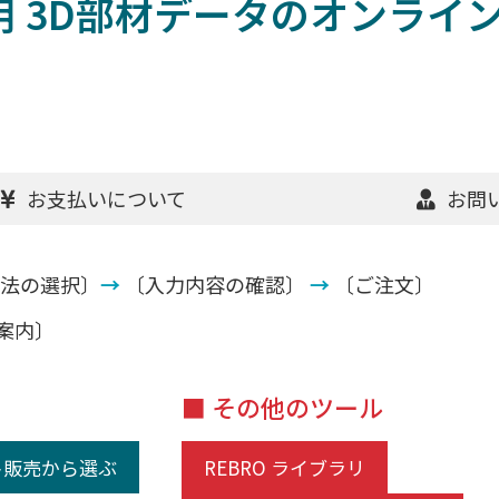
用 3D部材データのオンライ
お支払いについて
お問
法の選択〕
→
〔入力内容の確認〕
→
〔ご注文〕
案内〕
■ その他のツール
ト販売から選ぶ
REBRO ライブラリ